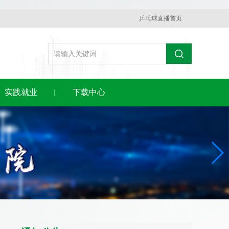
乒乓球直播首页
实践就业
下载中心