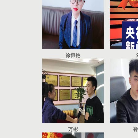
徐恒艳
万彬