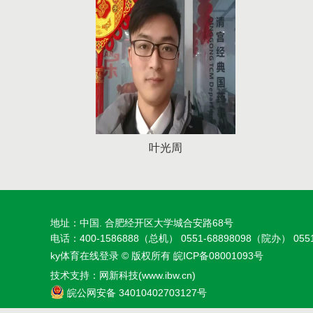
叶光周
地址：中国. 合肥经开区大学城合安路68号
电话：400-1586888（总机） 0551-68898098（院办） 0
ky体育在线登录 © 版权所有
皖ICP备08001093号
技术支持：
网新科技(www.ibw.cn)
皖公网安备 34010402703127号