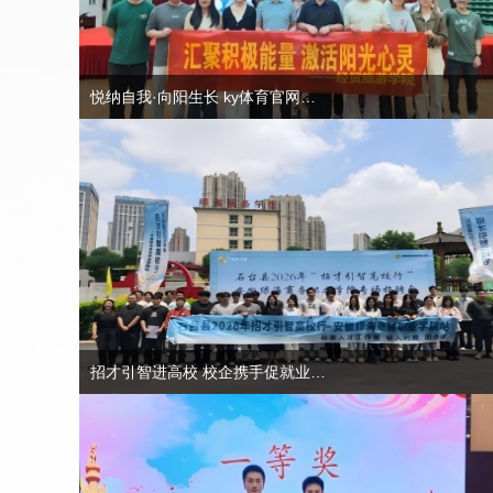
悦纳自我·向阳生长 ky体育官网登录2026年“5·25心理健康ky体育在线登录月”系列活动圆满收官
招才引智进高校 校企携手促就业 石台县2026年ky体育在线登录专场招聘会成功举办