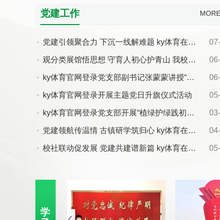
党建工作
MORE
党建引领聚合力 下沉一线解难题 ky体育在线登录常务副校长陈艺鸣深入联系支部开展“七一”联合主题党日活动
07
观分类展馆悟思想 守育人初心护青山 我校行政第一党支部、ky体育官网登录党支部 联合开展主题党日活动
06
ky体育官网登录党支部副书记张蒙蒙讲授“树立和践行正确政绩观”专题党课
06
ky体育官网登录开展主题党日升旗仪式活动
05
ky体育官网登录党支部开展“植绿护绿践初心 党建引领育新人”主题党日活动
03
党建领航传温情 古镇研学筑归心 ky体育在线登录ky体育官网登录组织旅游管理专业河北学子开展三河古镇主题党日活动
04
校社联动促发展 党建共建谱新篇 ky体育在线登录ky体育官网登录党支部与合肥星火志愿者家园党支部签约并挂牌实践基地
05
学