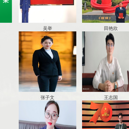
采
吴举
田艳欣
张子文
王志国