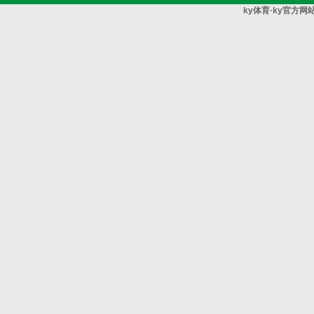
ky体育·ky官方网