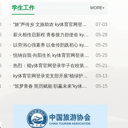
学生工作
MORE+
0
“旅”声传乡 文旅助农 ky体育官网登录三下乡社会实践
07-03
0
薪火相传启新程 青春接力担使命 ky体育官网登录顺利召开学生会换届选举大会
05-29
0
以劳润心强素养 以食传韵践初心 ky体育官网登录扎实开展劳动ky体育在线登录宣传周系列活动
05-25
6
悦纳自我·向阳生长 ky体育官网登录2026年“5·25心理健康ky体育在线登录月”系列活动圆满收官
05-25
0
热烈：豮y体育官网登录学子在校第四届“延乔杯”红色主题演讲比赛中喜获佳绩！
05-21
5
ky体育官网登录党支部开展“植绿护绿践初心 党建引领育新人”主题党日活动
03-13
1
“筑梦青春 简历赋能 职赢未来”ky体育官网登录在学校首届简历制作大赛中斩获佳绩
05-15