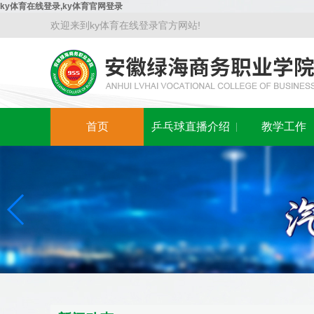
ky体育在线登录,ky体育官网登录
欢迎来到ky体育在线登录官方网站!
首页
乒乓球直播介绍
教学工作