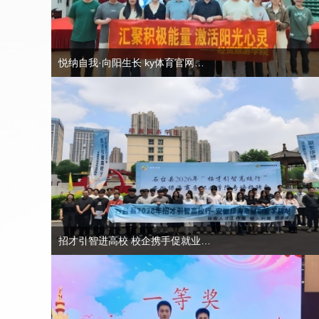
悦纳自我·向阳生长 ky体育官网登录2026年“5·25心理健康ky体育在线登录月”系列活动圆满收官
招才引智进高校 校企携手促就业 石台县2026年ky体育在线登录专场招聘会成功举办