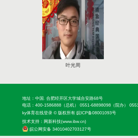
叶光周
地址：中国. 合肥经开区大学城合安路68号
电话：400-1586888（总机） 0551-68898098（院办） 0
ky体育在线登录 © 版权所有
皖ICP备08001093号
技术支持：
网新科技(www.ibw.cn)
皖公网安备 34010402703127号