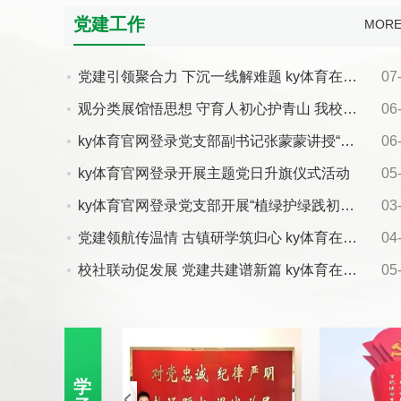
党建工作
MORE
党建引领聚合力 下沉一线解难题 ky体育在线登录常务副校长陈艺鸣深入联系支部开展“七一”联合主题党日活动
07
观分类展馆悟思想 守育人初心护青山 我校行政第一党支部、ky体育官网登录党支部 联合开展主题党日活动
06
ky体育官网登录党支部副书记张蒙蒙讲授“树立和践行正确政绩观”专题党课
06
ky体育官网登录开展主题党日升旗仪式活动
05
ky体育官网登录党支部开展“植绿护绿践初心 党建引领育新人”主题党日活动
03
党建领航传温情 古镇研学筑归心 ky体育在线登录ky体育官网登录组织旅游管理专业河北学子开展三河古镇主题党日活动
04
校社联动促发展 党建共建谱新篇 ky体育在线登录ky体育官网登录党支部与合肥星火志愿者家园党支部签约并挂牌实践基地
05
学