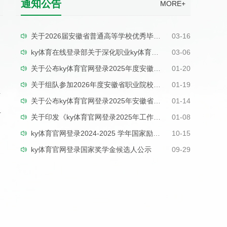
通知公告
MORE+
关于2026届安徽省普通高等学校优秀毕业生拟推荐人员的公示
03-16
ky体育在线登录部关于深化职业ky体育在线登录教学关键要素改革的意见
03-06
关于公布ky体育官网登录2025年度安徽省职业与成人ky体育在线登录协会ky体育在线登录科研规划课题立项名单的通知
01-20
关于组队参加2026年度安徽省职业院校技能大赛（高职组）的通知
01-19
员转正大会
关于公布ky体育官网登录2025年安徽省ky体育在线登录厅高校自然科学科研项目立项名单的通知
01-14
026届毕业生座谈会
关于印发《ky体育官网登录2025年工作总结》和《ky体育官网登录2026年工作要点》 的通知
01-08
ky体育官网登录2024-2025 学年国家励志奖学金拟推荐人选公示
10-15
ky体育官网登录国家奖学金候选人公示
09-29