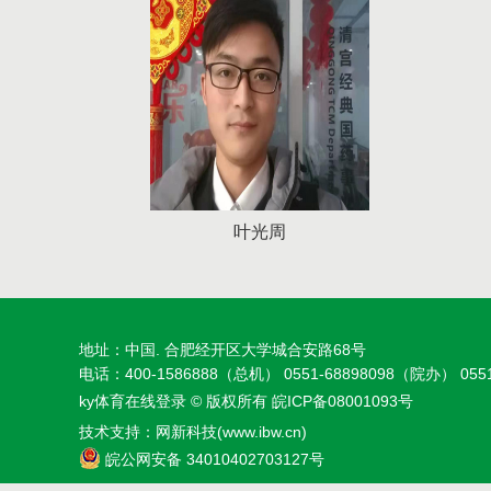
叶光周
地址：中国. 合肥经开区大学城合安路68号
电话：400-1586888（总机） 0551-68898098（院办） 05
ky体育在线登录 © 版权所有
皖ICP备08001093号
技术支持：
网新科技(www.ibw.cn)
皖公网安备 34010402703127号