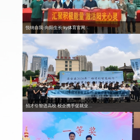
悦纳自我·向阳生长 ky体育官网登录2026年“5·25心理健康ky体育在线登录月”系列活动圆满收官
招才引智进高校 校企携手促就业 石台县2026年ky体育在线登录专场招聘会成功举办