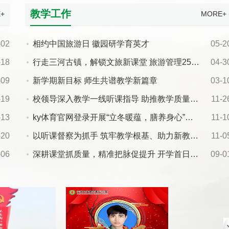
教学工作
+
MORE+
-02
相约中国旅游日 徽园研学育英才
05-2
-18
行走三河古镇，解锁文旅新课堂 旅游管理252班开展“传承文脉·淬炼技能·铸魂育人”主题专业实景化实训
04-3
-09
新学期新目标 师生共谱教学新篇章
03-1
-19
校领导深入教学一线听课指导 助推教学质量提升
11-2
-13
ky体育官网登录开展“立冬暖蕴，膳养身心”主题专业实践活动
11-1
-20
以听课督察为抓手 筑牢教学根基、助力新教师成长
11-0
-06
深耕课堂抓质量，精准把脉促提升 开学首日校领导深入教学一线听课评课
09-0