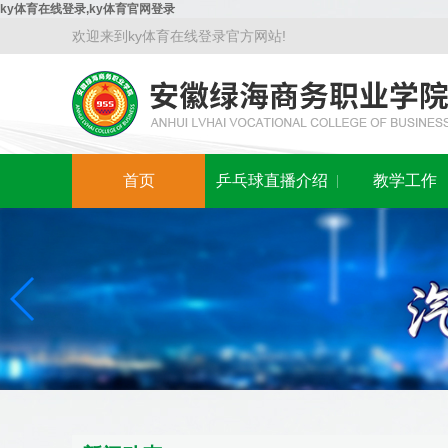
ky体育在线登录,ky体育官网登录
欢迎来到ky体育在线登录官方网站!
首页
乒乓球直播介绍
教学工作