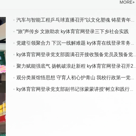
MORE+
汽车与智能工程乒乓球直播召开“以文化塑魂 铸星青年导师”专题学习座谈会
“旅”声传乡 文旅助农 ky体育官网登录三下乡社会实践
党建引领聚合力 下沉一线解难题 ky体育在线登录常务副校长陈艺鸣深入联系支部开展“七一”联合主题党日活动
ky体育官网登录党支部圆满召开接收预备党员及预备党
聚力赋能强底气 扬帆破浪赴新程 ky体育官网登录召开2
观分类展馆悟思想 守育人初心护青山 我校行政第一党支部、ky体育官网登录党支部 联合开展主题党日活动
ky体育官网登录党支部副书记张蒙蒙讲授“树立和践行正确政绩观”专题党课