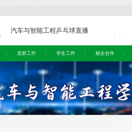
汽车与智能工程乒乓球直播
党群工作
学生工作
校企合作