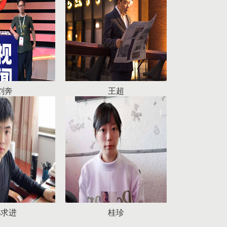
刘奔
王超
孙求进
桂珍