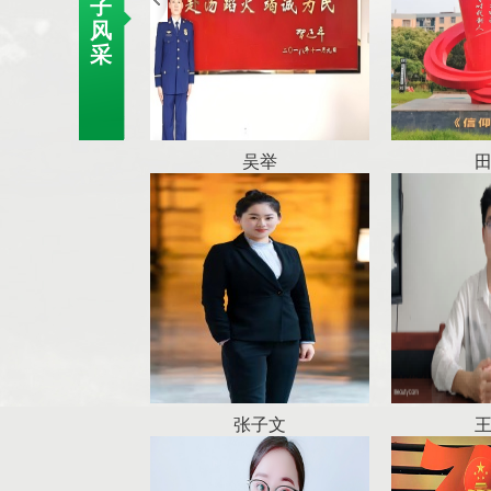
子
风
采
吴举
张子文