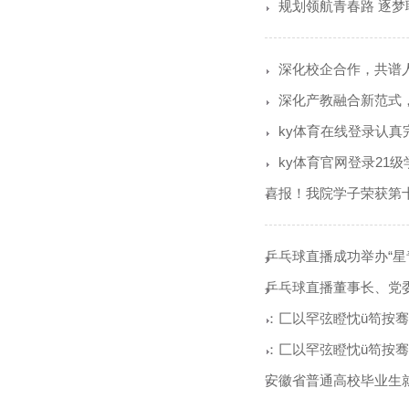
规划领航青春路 逐梦
深化校企合作
深化产教融合新范式
ky体育在线登录认
ky体育官网登录21
喜报！我院学子荣获第
乒乓球直播成功举办“星
乒乓球直播董事长
：匚以罕弦瞪忱ü笱按
：匚以罕弦瞪忱ü笱按
安徽省普通高校毕业生