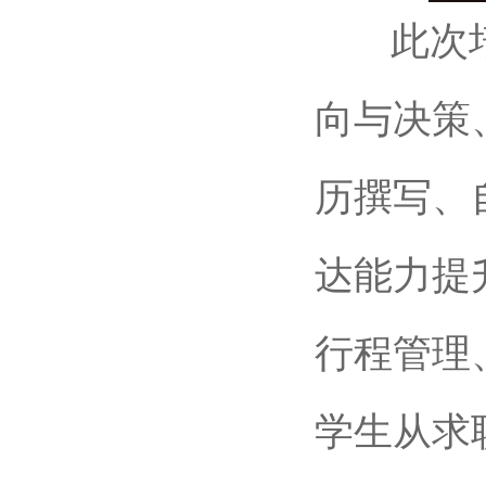
此次培训
向与决策
历撰写
达能力提升
行程管理
学生从求职