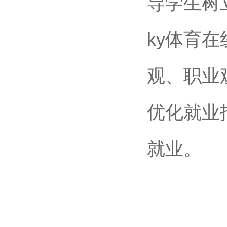
导学生树立正
ky体育在
观
优化就业
就业。