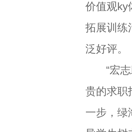
价值观ky
拓展训练活动
泛好评。
“宏志助航
贵的求职指
一步