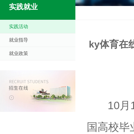
实践就业
实践活动
就业指导
ky体育在
就业政策
10月17
国高校毕