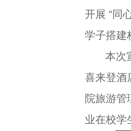
开展 “同
学子搭建校企
本次宣讲会
喜来登酒
院旅游管理
业在校学生开