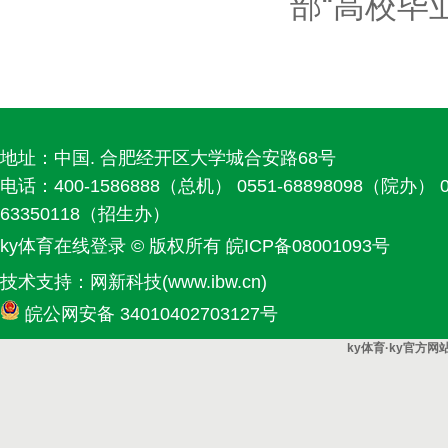
部“高校毕
地址：中国. 合肥经开区大学城合安路68号
电话：400-1586888（总机） 0551-68898098（院办） 0
63350118（招生办）
ky体育在线登录 © 版权所有
皖ICP备08001093号
技术支持：
网新科技(www.ibw.cn)
皖公网安备 34010402703127号
ky体育·ky官方网