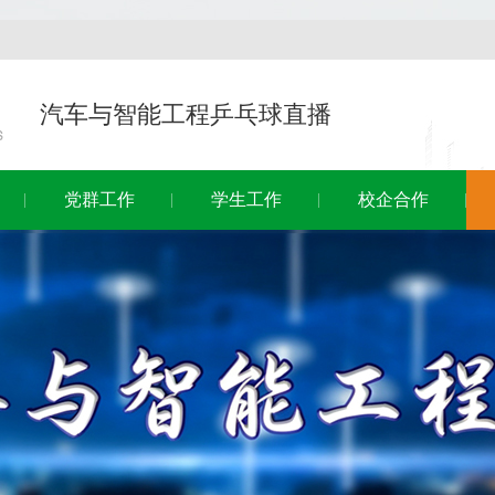
汽车与智能工程乒乓球直播
党群工作
学生工作
校企合作