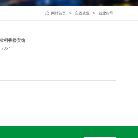
网站首页
>
实践就业
>
就业指导
徽省稻香楼宾馆
：7057