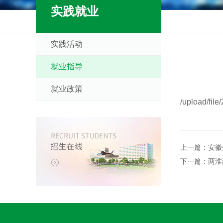
实践就业
实践活动
就业指导
就业政策
/upload/fi
上一篇：
安徽
下一篇：
两淮