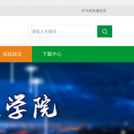
乒乓球直播首页
实践就业
下载中心