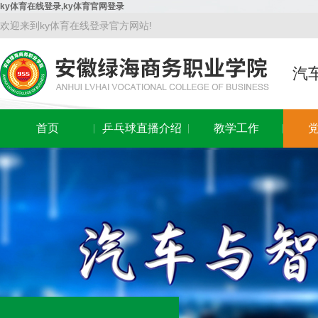
ky体育在线登录,ky体育官网登录
欢迎来到ky体育在线登录官方网站!
汽
首页
乒乓球直播介绍
教学工作