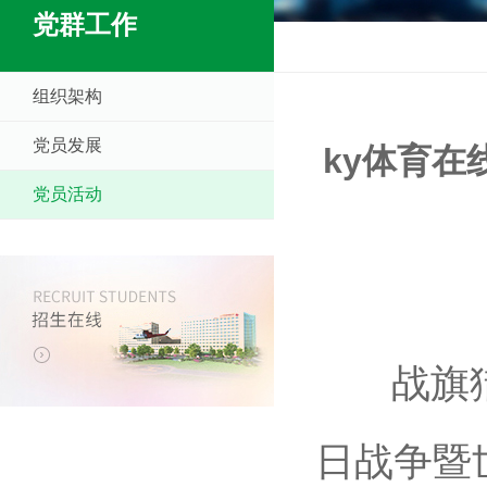
党群工作
组织架构
党员发展
ky体育在
党员活动
战旗猎猎
日战争暨