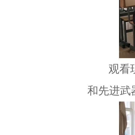
观看现
和先进武器装