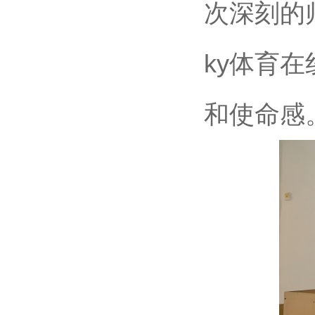
次深刻的师
ky体育在
和使命感