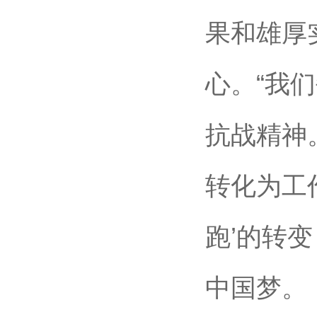
果和雄厚
心。
“我们
抗战精神
转化为工作
跑’的转变
中国梦。