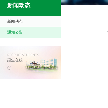
新闻动态
新闻动态
通知公告