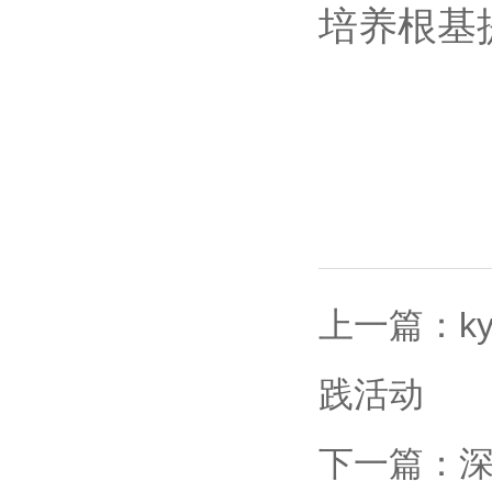
培养根基提供
上一篇：
k
践活动
下一篇：
深