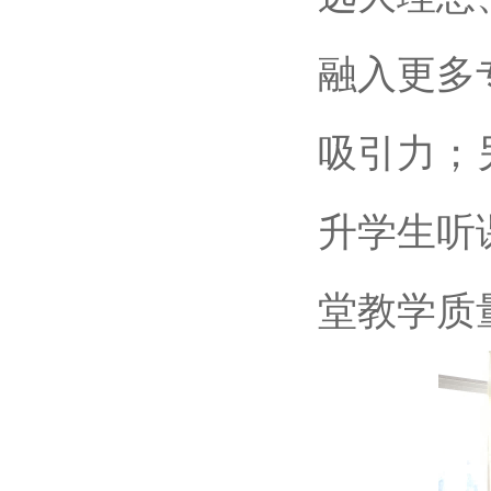
融入更多
吸引力；另
升学生听课
堂教学质量