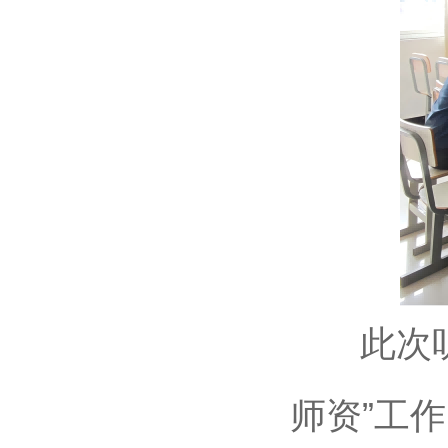
此次听课
师资”工作