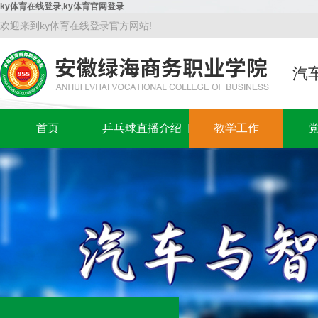
ky体育在线登录,ky体育官网登录
欢迎来到ky体育在线登录官方网站!
汽
首页
乒乓球直播介绍
教学工作