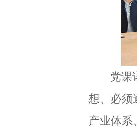
党课详细
想
产业体系