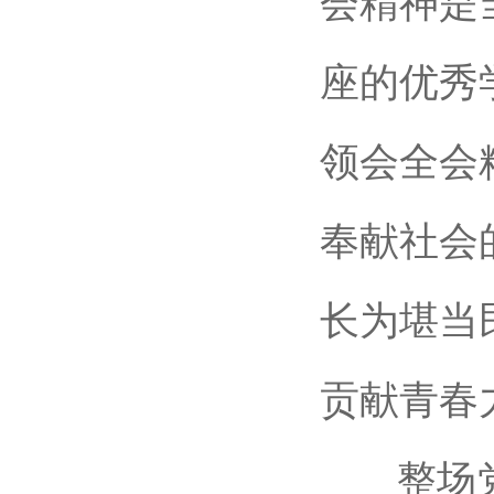
会精神是当
座的优秀学
领会全会精神
奉献社会的
长为堪当
贡献青春力量
整场党课主