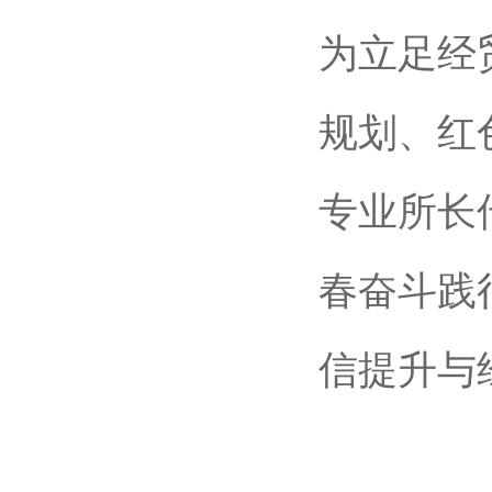
为立足经贸
规划
专业所长传
春奋斗践行
信提升与经