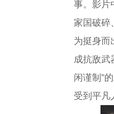
事
家国破碎
为挺身而
成抗敌武器
闲谨制”的
受到平凡人