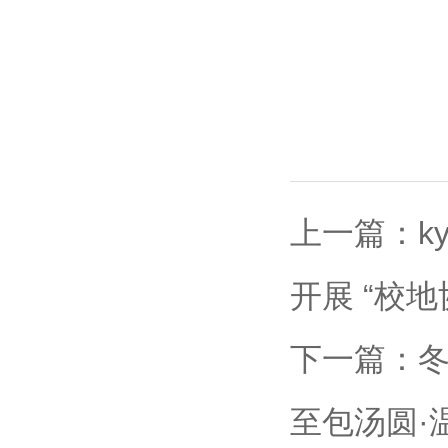
上一篇：
开展 “校
下一篇：
冬
至包汤圆·