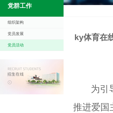
党群工作
组织架构
党员发展
ky体育在
党员活动
为引导广大
推进爱国