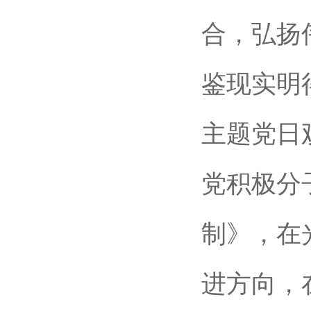
合，
鉴现实明得
主题党日观
党积极分子
制》
进方向