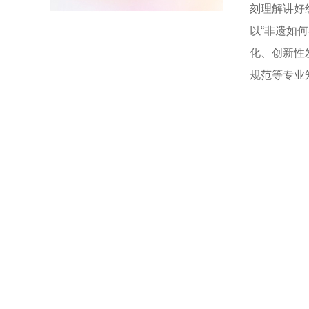
刻理解讲好红
以“非遗如何
化、创
规范等专业知识