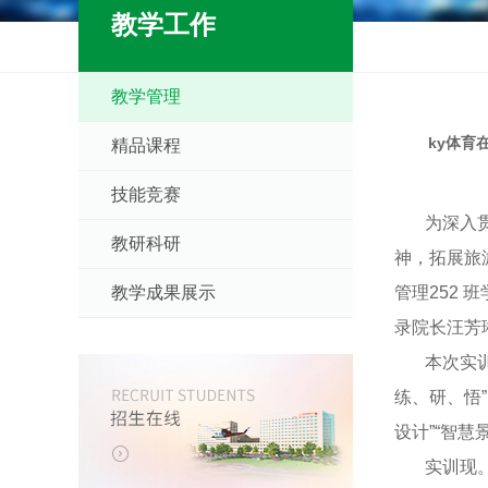
教学工作
教学管理
ky体育
精品课程
技能竞赛
为深入贯彻
教研科研
神，拓
教学成果展示
管理252 
录院长汪芳琳
本次实训以“任
练、研
设计”“智慧景
实训现