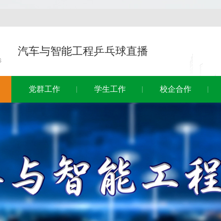
汽车与智能工程乒乓球直播
党群工作
学生工作
校企合作