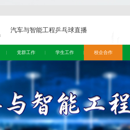
汽车与智能工程乒乓球直播
党群工作
学生工作
校企合作