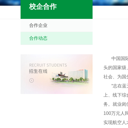
校企合作
合作企业
合作动态
中国国际通用
头的国家级
社会
“志在蓝天”国
上、
务。
100万元人
实现航空人才国