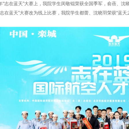
志在蓝天”大赛上，我院学生闵敬锟荣获全国季军，俞蓓、沈
在蓝天”大赛改为线上比赛，我院学生都蕾、沈晓羽荣获“蓝天之星”