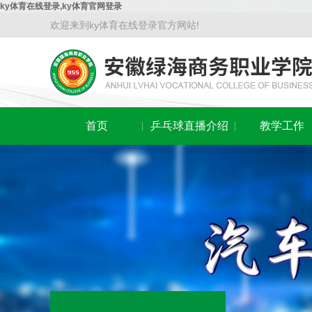
ky体育在线登录,ky体育官网登录
欢迎来到ky体育在线登录官方网站!
首页
乒乓球直播介绍
教学工作