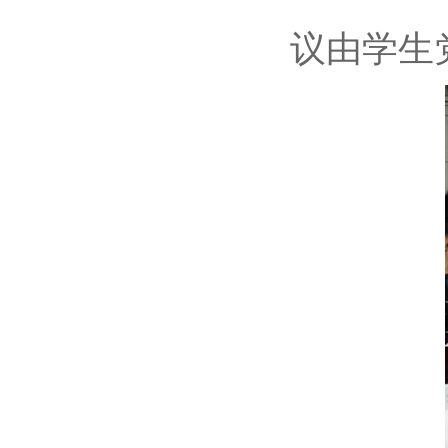
议由学生党