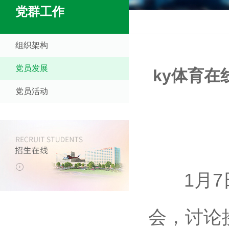
党群工作
组织架构
党员发展
ky体育在
党员活动
1月7日上
会，