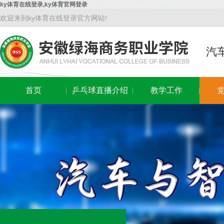
ky体育在线登录,ky体育官网登录
欢迎来到ky体育在线登录官方网站!
汽
首页
乒乓球直播介绍
教学工作