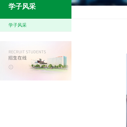
学子风采
学子风采