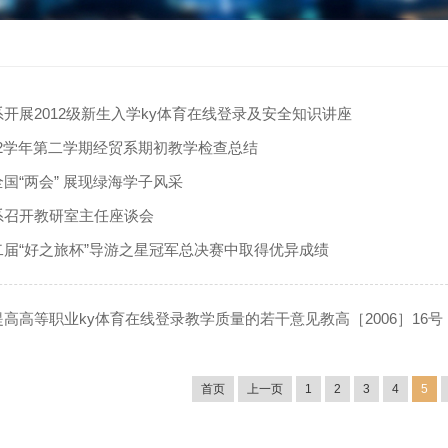
开展2012级新生入学ky体育在线登录及安全知识讲座
-2012学年第二学期经贸系期初教学检查总结
国“两会” 展现绿海学子风采
系召开教研室主任座谈会
二届“好之旅杯”导游之星冠军总决赛中取得优异成绩
高高等职业ky体育在线登录教学质量的若干意见教高［2006］16号
首页
上一页
1
2
3
4
5