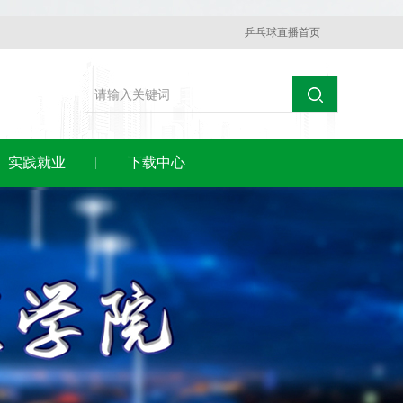
乒乓球直播首页
实践就业
下载中心