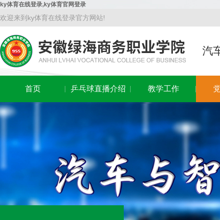
ky体育在线登录,ky体育官网登录
欢迎来到ky体育在线登录官方网站!
汽
首页
乒乓球直播介绍
教学工作