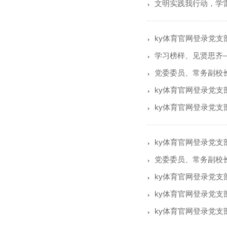
文明实践我行动
ky体育官网登录党
学习榜样、见
党委委员、常
ky体育官网登录党支
ky体育官网登录党支
ky体育官网登录党支
党委委员、常务
ky体育官网登录党
ky体育官网登录党
ky体育官网登录党