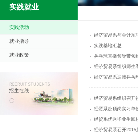
实践就业
实践活动
经济贸易系与会计系联合
就业指导
实践基地汇总
就业政策
乒乓球直播领导带领
经济贸易系组织师生
经济贸易系迎接乒乓
经济贸易系组织召开
经贸系赴顶岗实习单
经贸系优秀毕业生回
经济贸易系召开201