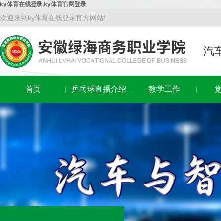
ky体育在线登录,ky体育官网登录
欢迎来到ky体育在线登录官方网站!
汽
首页
乒乓球直播介绍
教学工作