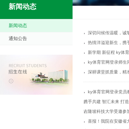
新闻动态
新闻动态
深切问候传温暖，
通知公告
热情洋溢迎新生，
新学期 新征程 ky
ky体育官网登录师生同
深耕课堂抓质量
ky体育官网登录党员
携手共建 智汇未来 打
吉隆坡科技大学受邀参加
喜报！我院在安徽省大