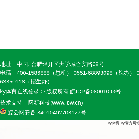
地址：中国. 合肥经开区大学城合安路68号
电话：400-1586888（总机） 0551-68898098（院办） 0
63350118（招生办）
ky体育在线登录 © 版权所有
皖ICP备08001093号
技术支持：
网新科技(www.ibw.cn)
皖公网安备 34010402703127号
ky体育·ky官方网