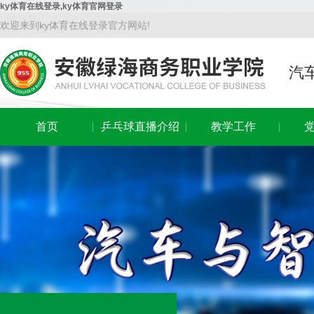
ky体育在线登录,ky体育官网登录
欢迎来到ky体育在线登录官方网站!
汽
首页
乒乓球直播介绍
教学工作